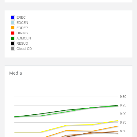
EREC
EDCEN
EDDEP
DIRINS
ADMCEN
RESUD
Global CD
Media
9.50
9.25
9.00
8.75
8.50