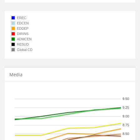
EREC
EDCEN
EDDEP
DIRINS
ADMCEN
RESUD
Global CD
Media
9.50
9.25
9.00
8.75
8.50