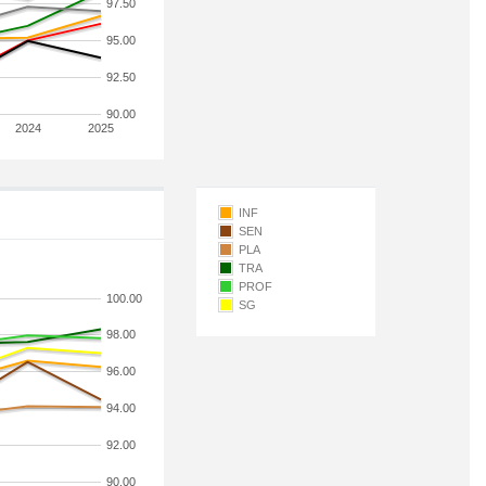
97.50
95.00
92.50
90.00
2024
2025
INF
SEN
PLA
TRA
PROF
100.00
SG
98.00
96.00
94.00
92.00
90.00