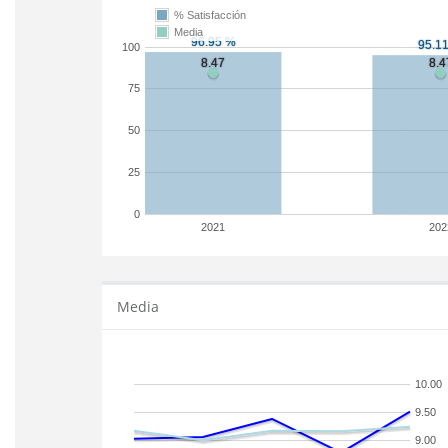
% Satisfacción
Media
100
75
50
25
0
2021
202
Media
10.00
9.50
9.00