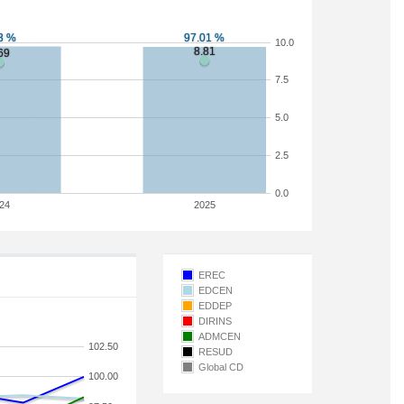
10.0
7.5
5.0
2.5
0.0
24
2025
EREC
EDCEN
EDDEP
DIRINS
ADMCEN
102.50
RESUD
Global CD
100.00