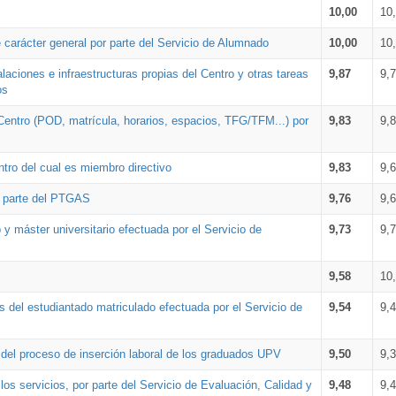
10,00
10
 carácter general por parte del Servicio de Alumnado
10,00
10
alaciones e infraestructuras propias del Centro y otras tareas
9,87
9,
os
Centro (POD, matrícula, horarios, espacios, TFG/TFM...) por
9,83
9,
tro del cual es miembro directivo
9,83
9,
r parte del PTGAS
9,76
9,
 y máster universitario efectuada por el Servicio de
9,73
9,
9,58
10
 del estudiantado matriculado efectuada por el Servicio de
9,54
9,
n del proceso de inserción laboral de los graduados UPV
9,50
9,
os servicios, por parte del Servicio de Evaluación, Calidad y
9,48
9,