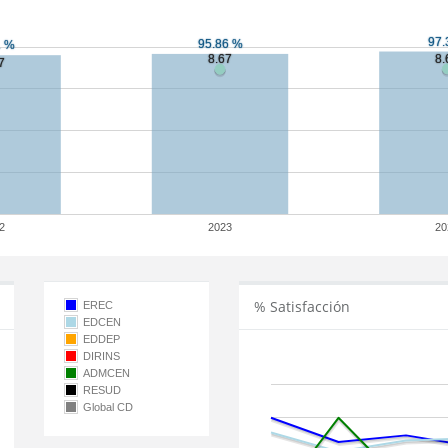
2
2023
20
% Satisfacción
EREC
EDCEN
EDDEP
DIRINS
ADMCEN
RESUD
Global CD