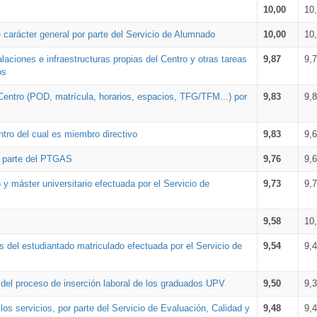
10,00
10
 carácter general por parte del Servicio de Alumnado
10,00
10
alaciones e infraestructuras propias del Centro y otras tareas
9,87
9,
os
Centro (POD, matrícula, horarios, espacios, TFG/TFM...) por
9,83
9,
tro del cual es miembro directivo
9,83
9,
r parte del PTGAS
9,76
9,
 y máster universitario efectuada por el Servicio de
9,73
9,
9,58
10
 del estudiantado matriculado efectuada por el Servicio de
9,54
9,
n del proceso de inserción laboral de los graduados UPV
9,50
9,
os servicios, por parte del Servicio de Evaluación, Calidad y
9,48
9,