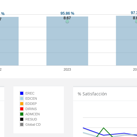
2
2023
20
% Satisfacción
EREC
EDCEN
EDDEP
DIRINS
ADMCEN
RESUD
Global CD