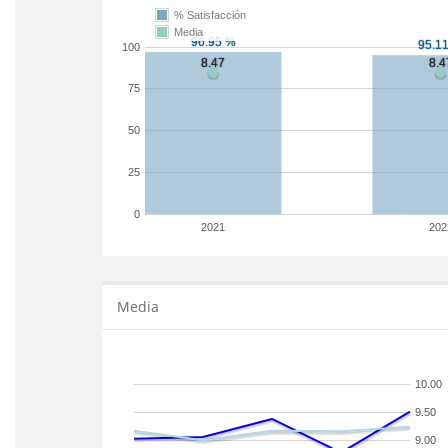
% Satisfacción
Media
100
75
50
25
0
2021
202
Media
10.00
9.50
9.00