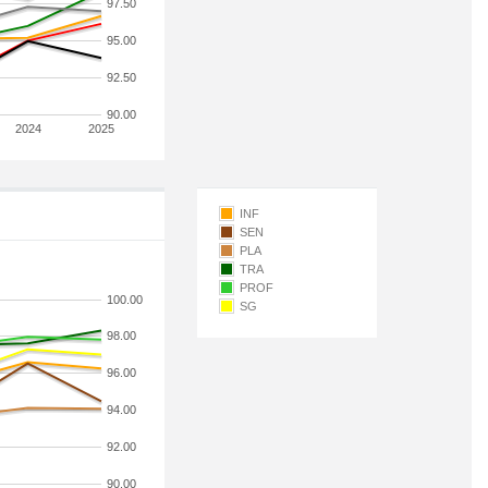
97.50
95.00
92.50
90.00
2024
2025
INF
SEN
PLA
TRA
PROF
100.00
SG
98.00
96.00
94.00
92.00
90.00