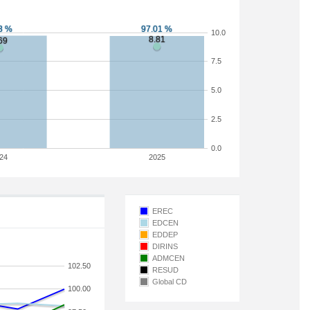
10.0
7.5
5.0
2.5
0.0
24
2025
EREC
EDCEN
EDDEP
DIRINS
ADMCEN
102.50
RESUD
Global CD
100.00