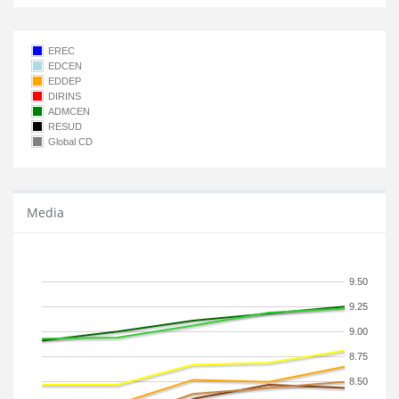
EREC
EDCEN
EDDEP
DIRINS
ADMCEN
RESUD
Global CD
Media
9.50
9.25
9.00
8.75
8.50