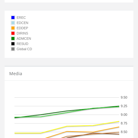
EREC
EDCEN
EDDEP
DIRINS
ADMCEN
RESUD
Global CD
Media
9.50
9.25
9.00
8.75
8.50