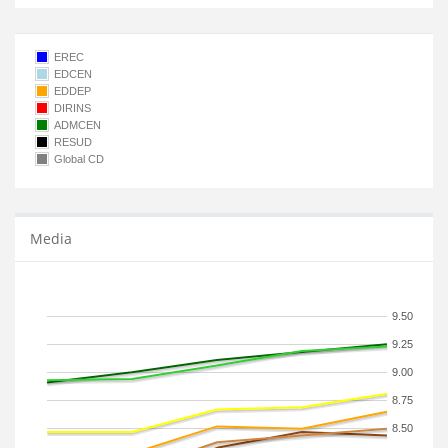
EREC
EDCEN
EDDEP
DIRINS
ADMCEN
RESUD
Global CD
Media
9.50
9.25
9.00
8.75
8.50