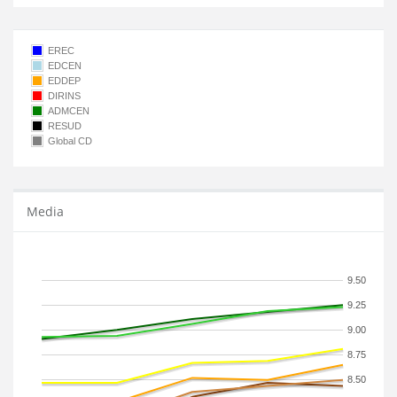
EREC
EDCEN
EDDEP
DIRINS
ADMCEN
RESUD
Global CD
Media
9.50
9.25
9.00
8.75
8.50