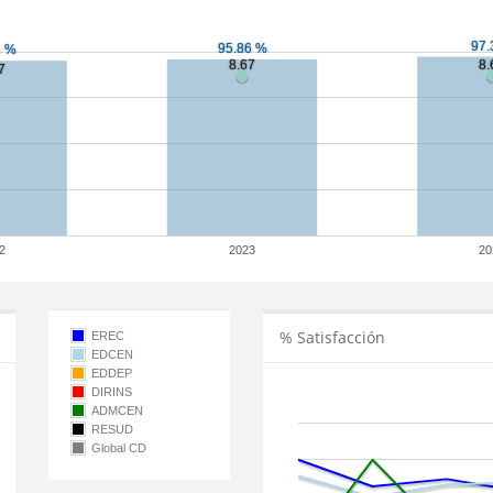
2
2023
20
% Satisfacción
EREC
EDCEN
EDDEP
DIRINS
ADMCEN
RESUD
Global CD