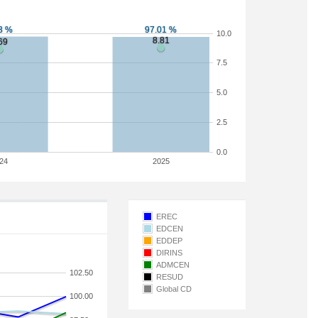
10.0
7.5
5.0
2.5
0.0
24
2025
EREC
EDCEN
EDDEP
DIRINS
ADMCEN
102.50
RESUD
Global CD
100.00