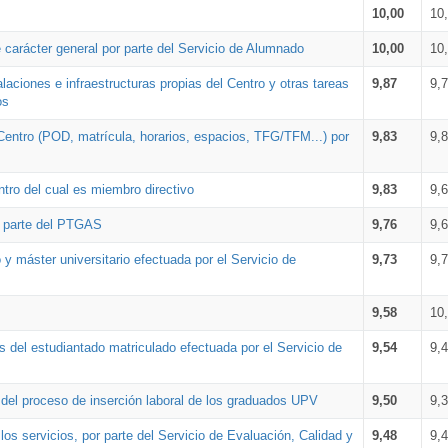
10,00
10
 carácter general por parte del Servicio de Alumnado
10,00
10
alaciones e infraestructuras propias del Centro y otras tareas
9,87
9,
os
Centro (POD, matrícula, horarios, espacios, TFG/TFM...) por
9,83
9,
tro del cual es miembro directivo
9,83
9,
r parte del PTGAS
9,76
9,
 y máster universitario efectuada por el Servicio de
9,73
9,
9,58
10
 del estudiantado matriculado efectuada por el Servicio de
9,54
9,
n del proceso de inserción laboral de los graduados UPV
9,50
9,
os servicios, por parte del Servicio de Evaluación, Calidad y
9,48
9,