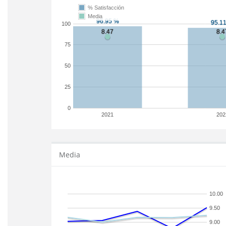
% Satisfacción
Media
100
75
50
25
0
2021
202
Media
10.00
9.50
9.00