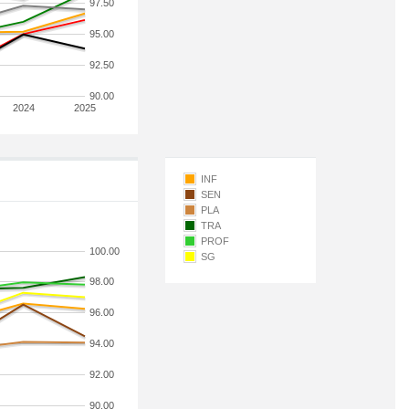
97.50
95.00
92.50
90.00
2024
2025
INF
SEN
PLA
TRA
PROF
100.00
SG
98.00
96.00
94.00
92.00
90.00