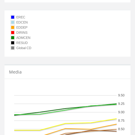
EREC
EDCEN
EDDEP
DIRINS
ADMCEN
RESUD
Global CD
Media
9.50
9.25
9.00
8.75
8.50