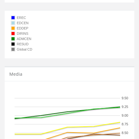
EREC
EDCEN
EDDEP
DIRINS
ADMCEN
RESUD
Global CD
Media
9.50
9.25
9.00
8.75
8.50