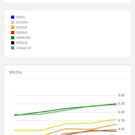
EREC
EDCEN
EDDEP
DIRINS
ADMCEN
RESUD
Global CD
Media
9.50
9.25
9.00
8.75
8.50