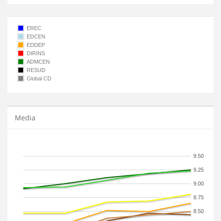
EREC
EDCEN
EDDEP
DIRINS
ADMCEN
RESUD
Global CD
Media
9.50
9.25
9.00
8.75
8.50