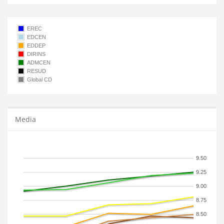
EREC
EDCEN
EDDEP
DIRINS
ADMCEN
RESUD
Global CD
Media
9.50
9.25
9.00
8.75
8.50