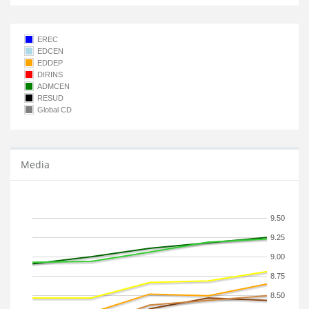
EREC
EDCEN
EDDEP
DIRINS
ADMCEN
RESUD
Global CD
Media
9.50
9.25
9.00
8.75
8.50