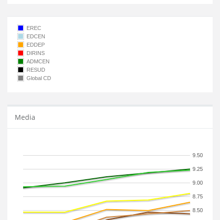
EREC
EDCEN
EDDEP
DIRINS
ADMCEN
RESUD
Global CD
Media
9.50
9.25
9.00
8.75
8.50