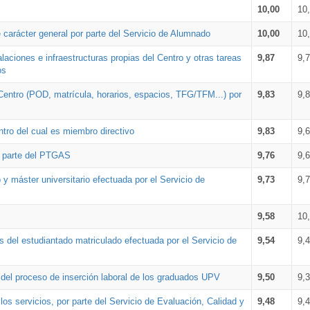
10,00
10
 carácter general por parte del Servicio de Alumnado
10,00
10
alaciones e infraestructuras propias del Centro y otras tareas
9,87
9,
os
Centro (POD, matrícula, horarios, espacios, TFG/TFM...) por
9,83
9,
tro del cual es miembro directivo
9,83
9,
r parte del PTGAS
9,76
9,
 y máster universitario efectuada por el Servicio de
9,73
9,
9,58
10
 del estudiantado matriculado efectuada por el Servicio de
9,54
9,
n del proceso de inserción laboral de los graduados UPV
9,50
9,
os servicios, por parte del Servicio de Evaluación, Calidad y
9,48
9,