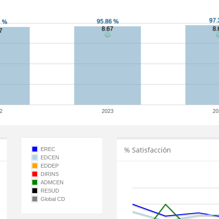
2
2023
20
% Satisfacción
EREC
EDCEN
EDDEP
DIRINS
ADMCEN
RESUD
Global CD