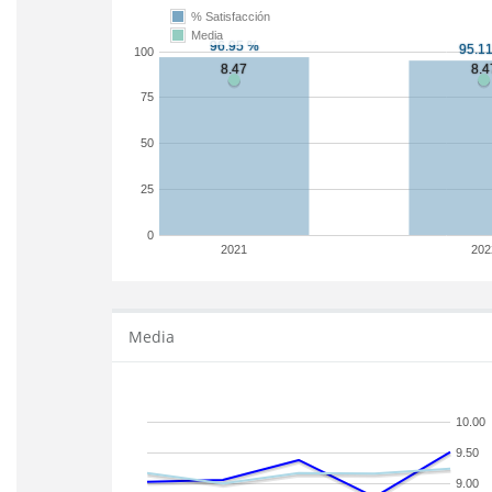
% Satisfacción
Media
100
75
50
25
0
2021
202
Media
10.00
9.50
9.00