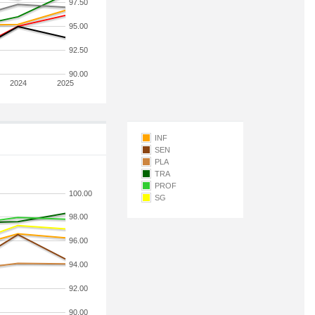
97.50
95.00
92.50
90.00
2024
2025
INF
SEN
PLA
TRA
PROF
100.00
SG
98.00
96.00
94.00
92.00
90.00