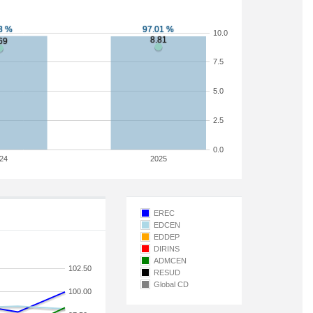
10.0
7.5
5.0
2.5
0.0
24
2025
EREC
EDCEN
EDDEP
DIRINS
ADMCEN
102.50
RESUD
Global CD
100.00