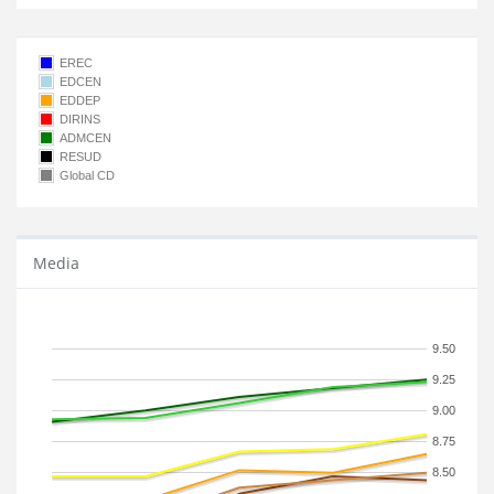
EREC
EDCEN
EDDEP
DIRINS
ADMCEN
RESUD
Global CD
Media
9.50
9.25
9.00
8.75
8.50