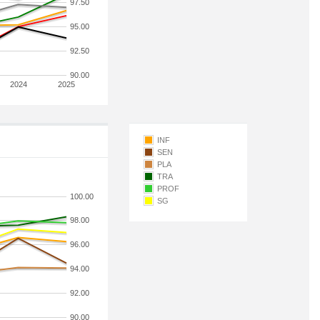
97.50
95.00
92.50
90.00
2024
2025
INF
SEN
PLA
TRA
PROF
100.00
SG
98.00
96.00
94.00
92.00
90.00