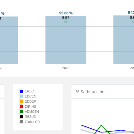
2
2023
20
% Satisfacción
EREC
EDCEN
EDDEP
DIRINS
ADMCEN
RESUD
Global CD