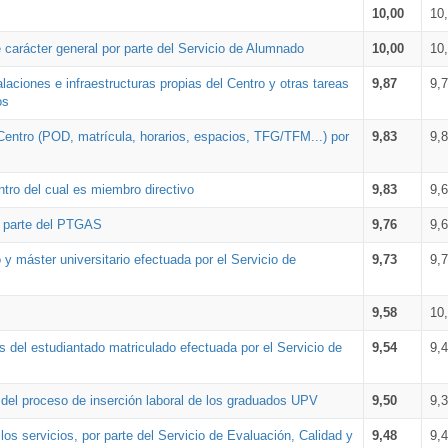
10,00
10
 carácter general por parte del Servicio de Alumnado
10,00
10
alaciones e infraestructuras propias del Centro y otras tareas
9,87
9,
os
Centro (POD, matrícula, horarios, espacios, TFG/TFM...) por
9,83
9,
tro del cual es miembro directivo
9,83
9,
r parte del PTGAS
9,76
9,
 y máster universitario efectuada por el Servicio de
9,73
9,
9,58
10
 del estudiantado matriculado efectuada por el Servicio de
9,54
9,
n del proceso de inserción laboral de los graduados UPV
9,50
9,
os servicios, por parte del Servicio de Evaluación, Calidad y
9,48
9,