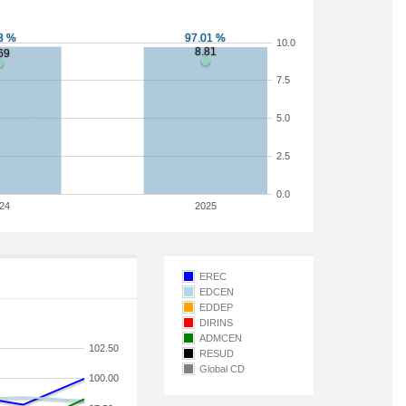
10.0
7.5
5.0
2.5
0.0
24
2025
EREC
EDCEN
EDDEP
DIRINS
ADMCEN
102.50
RESUD
Global CD
100.00