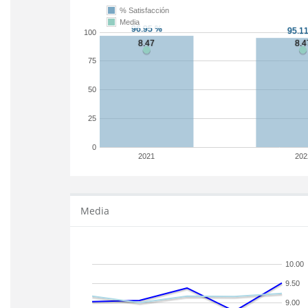
% Satisfacción
Media
100
75
50
25
0
2021
202
Media
10.00
9.50
9.00