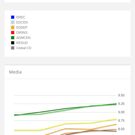
EREC
EDCEN
EDDEP
DIRINS
ADMCEN
RESUD
Global CD
Media
9.50
9.25
9.00
8.75
8.50