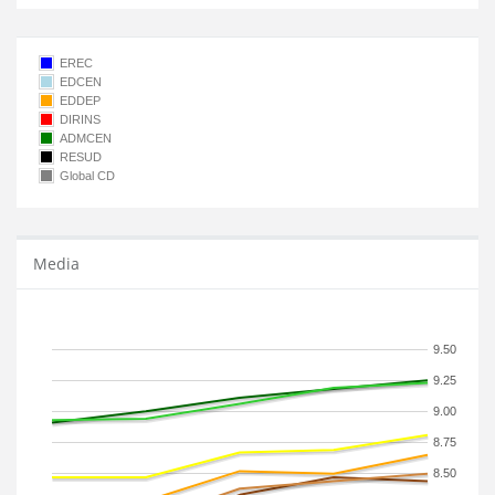
EREC
EDCEN
EDDEP
DIRINS
ADMCEN
RESUD
Global CD
Media
9.50
9.25
9.00
8.75
8.50