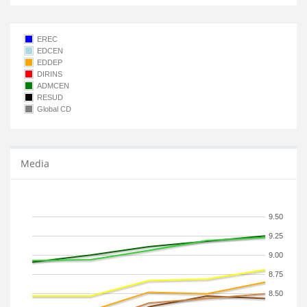
EREC
EDCEN
EDDEP
DIRINS
ADMCEN
RESUD
Global CD
Media
9.50
9.25
9.00
8.75
8.50