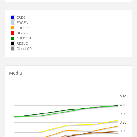
EREC
EDCEN
EDDEP
DIRINS
ADMCEN
RESUD
Global CD
Media
9.50
9.25
9.00
8.75
8.50