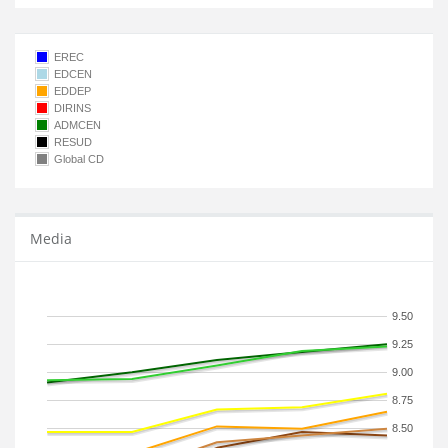
EREC
EDCEN
EDDEP
DIRINS
ADMCEN
RESUD
Global CD
Media
9.50
9.25
9.00
8.75
8.50