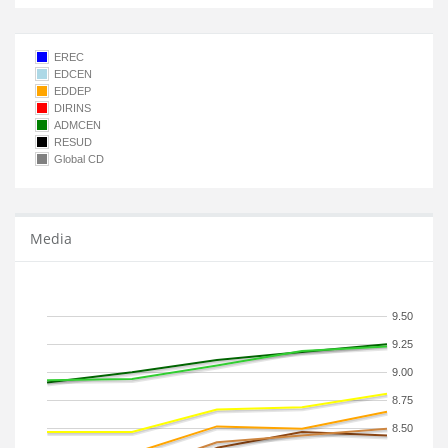
EREC
EDCEN
EDDEP
DIRINS
ADMCEN
RESUD
Global CD
Media
9.50
9.25
9.00
8.75
8.50