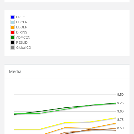
EREC
EDCEN
EDDEP
DIRINS
ADMCEN
RESUD
Global CD
Media
9.50
9.25
9.00
8.75
8.50