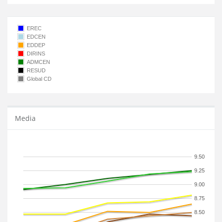
EREC
EDCEN
EDDEP
DIRINS
ADMCEN
RESUD
Global CD
Media
9.50
9.25
9.00
8.75
8.50