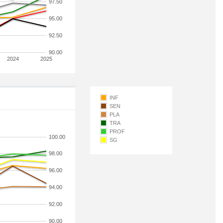
97.50
95.00
92.50
90.00
2024
2025
INF
SEN
PLA
TRA
PROF
100.00
SG
98.00
96.00
94.00
92.00
90.00