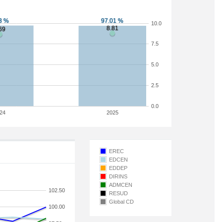
10.0
7.5
5.0
2.5
0.0
24
2025
EREC
EDCEN
EDDEP
DIRINS
ADMCEN
102.50
RESUD
Global CD
100.00