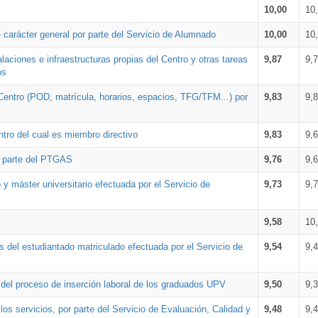
10,00
10
 carácter general por parte del Servicio de Alumnado
10,00
10
alaciones e infraestructuras propias del Centro y otras tareas
9,87
9,
os
Centro (POD, matrícula, horarios, espacios, TFG/TFM...) por
9,83
9,
tro del cual es miembro directivo
9,83
9,
r parte del PTGAS
9,76
9,
 y máster universitario efectuada por el Servicio de
9,73
9,
9,58
10
 del estudiantado matriculado efectuada por el Servicio de
9,54
9,
n del proceso de inserción laboral de los graduados UPV
9,50
9,
os servicios, por parte del Servicio de Evaluación, Calidad y
9,48
9,