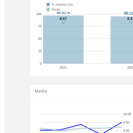
% Satisfacción
Media
100
75
50
25
0
2021
202
Media
10.00
9.50
9.00