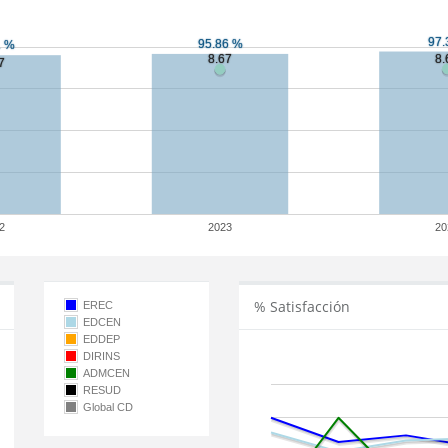
2
2023
20
% Satisfacción
EREC
EDCEN
EDDEP
DIRINS
ADMCEN
RESUD
Global CD