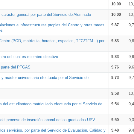
10,00
10
 carácter general por parte del Servicio de Alumnado
10,00
10
alaciones e infraestructuras propias del Centro y otras tareas
9,87
9,
os
Centro (POD, matrícula, horarios, espacios, TFG/TFM...) por
9,83
9,
tro del cual es miembro directivo
9,83
9,
r parte del PTGAS
9,76
9,
 y máster universitario efectuada por el Servicio de
9,73
9,
9,58
10
 del estudiantado matriculado efectuada por el Servicio de
9,54
9,
n del proceso de inserción laboral de los graduados UPV
9,50
9,
os servicios, por parte del Servicio de Evaluación, Calidad y
9,48
9,