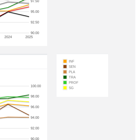
97.50
95.00
92.50
90.00
2024
2025
INF
SEN
PLA
TRA
PROF
100.00
SG
98.00
96.00
94.00
92.00
90.00