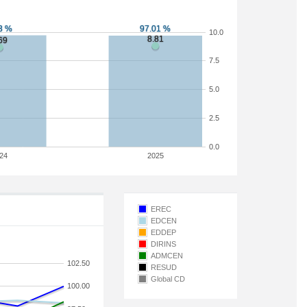
10.0
7.5
5.0
2.5
0.0
24
2025
EREC
EDCEN
EDDEP
DIRINS
ADMCEN
102.50
RESUD
Global CD
100.00