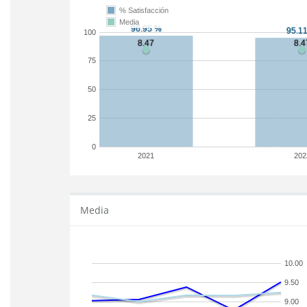
% Satisfacción
Media
100
75
50
25
0
2021
202
Media
10.00
9.50
9.00