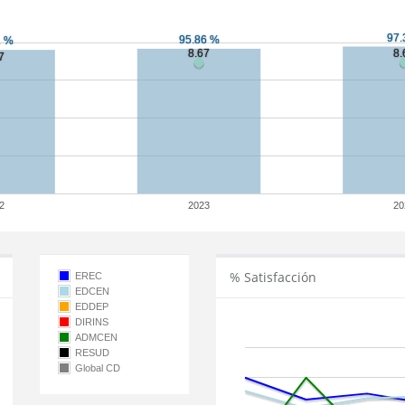
2
2023
20
% Satisfacción
EREC
EDCEN
EDDEP
DIRINS
ADMCEN
RESUD
Global CD