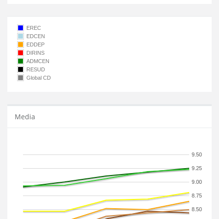
EREC
EDCEN
EDDEP
DIRINS
ADMCEN
RESUD
Global CD
Media
9.50
9.25
9.00
8.75
8.50