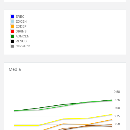
EREC
EDCEN
EDDEP
DIRINS
ADMCEN
RESUD
Global CD
Media
9.50
9.25
9.00
8.75
8.50