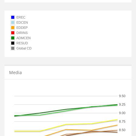
EREC
EDCEN
EDDEP
DIRINS
ADMCEN
RESUD
Global CD
Media
9.50
9.25
9.00
8.75
8.50