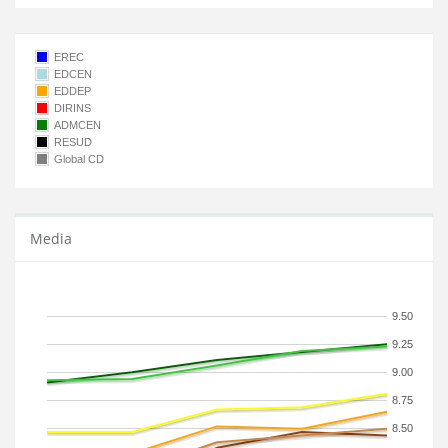
EREC
EDCEN
EDDEP
DIRINS
ADMCEN
RESUD
Global CD
Media
9.50
9.25
9.00
8.75
8.50