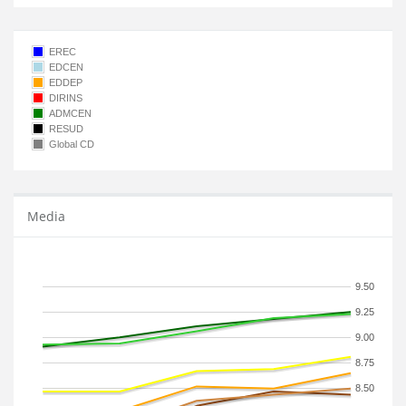
EREC
EDCEN
EDDEP
DIRINS
ADMCEN
RESUD
Global CD
Media
9.50
9.25
9.00
8.75
8.50