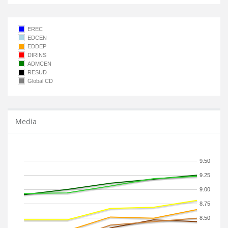
EREC
EDCEN
EDDEP
DIRINS
ADMCEN
RESUD
Global CD
Media
9.50
9.25
9.00
8.75
8.50