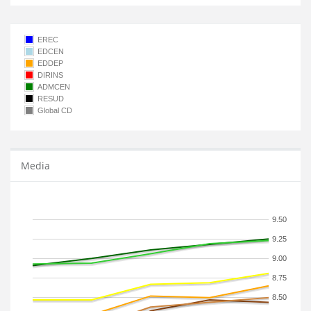
EREC
EDCEN
EDDEP
DIRINS
ADMCEN
RESUD
Global CD
Media
9.50
9.25
9.00
8.75
8.50