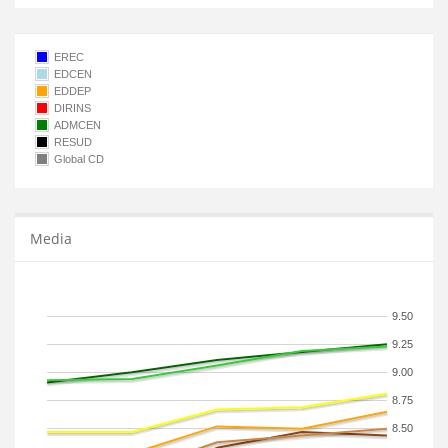
EREC
EDCEN
EDDEP
DIRINS
ADMCEN
RESUD
Global CD
Media
9.50
9.25
9.00
8.75
8.50