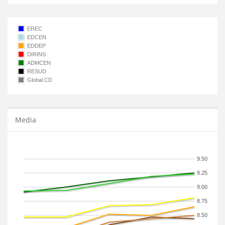
EREC
EDCEN
EDDEP
DIRINS
ADMCEN
RESUD
Global CD
Media
9.50
9.25
9.00
8.75
8.50