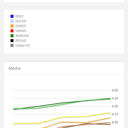
EREC
EDCEN
EDDEP
DIRINS
ADMCEN
RESUD
Global CD
Media
9.50
9.25
9.00
8.75
8.50