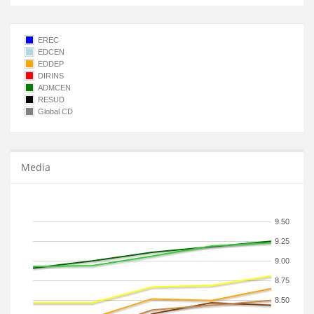
EREC
EDCEN
EDDEP
DIRINS
ADMCEN
RESUD
Global CD
Media
9.50
9.25
9.00
8.75
8.50