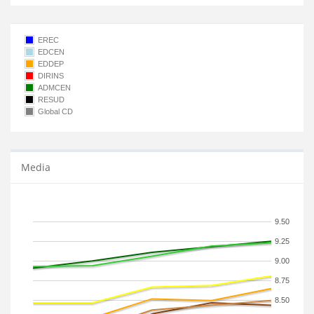
EREC
EDCEN
EDDEP
DIRINS
ADMCEN
RESUD
Global CD
Media
9.50
9.25
9.00
8.75
8.50