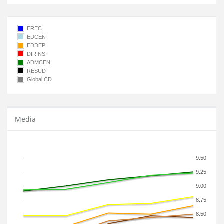
EREC
EDCEN
EDDEP
DIRINS
ADMCEN
RESUD
Global CD
Media
9.50
9.25
9.00
8.75
8.50