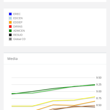
EREC
EDCEN
EDDEP
DIRINS
ADMCEN
RESUD
Global CD
Media
9.50
9.25
9.00
8.75
8.50