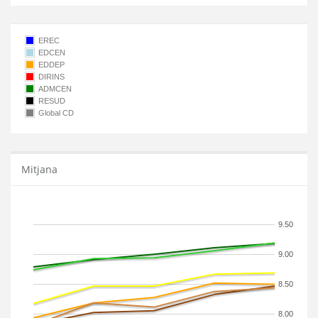
EREC
EDCEN
EDDEP
DIRINS
ADMCEN
RESUD
Global CD
Mitjana
9.50
9.00
8.50
8.00