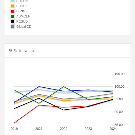
EDCEN
EDDEP
DIRINS
ADMCEN
RESUD
Global CD
% Satisfacció
105.00
100.00
95.00
90.00
85.00
2019
2021
2022
2023
2024