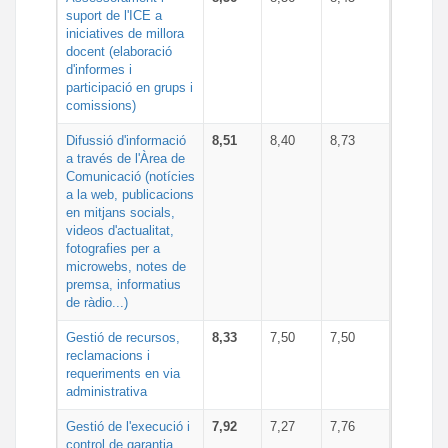
suport de l'ICE a
iniciatives de millora
docent (elaboració
d'informes i
participació en grups i
comissions)
Difussió d'informació
8,51
8,40
8,73
a través de l'Àrea de
Comunicació (notícies
a la web, publicacions
en mitjans socials,
videos d'actualitat,
fotografies per a
microwebs, notes de
premsa, informatius
de ràdio...)
Gestió de recursos,
8,33
7,50
7,50
reclamacions i
requeriments en via
administrativa
Gestió de l'execució i
7,92
7,27
7,76
control de garantia