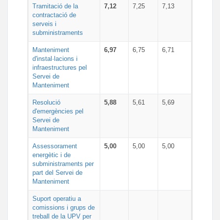
Tramitació de la
7,12
7,25
7,13
contractació de
serveis i
subministraments
Manteniment
6,97
6,75
6,71
d'instal·lacions i
infraestructures pel
Servei de
Manteniment
Resolució
5,88
5,61
5,69
d'emergències pel
Servei de
Manteniment
Assessorament
5,00
5,00
5,00
energètic i de
subministraments per
part del Servei de
Manteniment
Suport operatiu a
comissions i grups de
treball de la UPV per