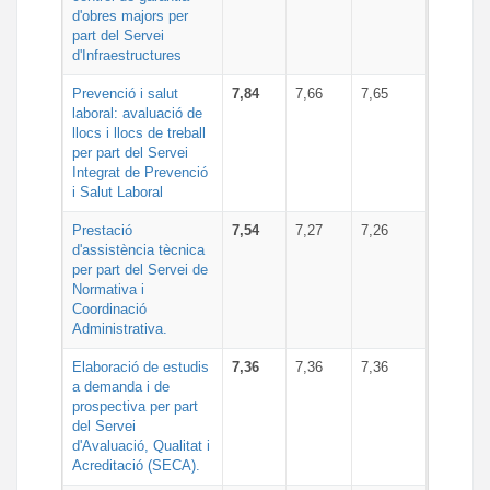
d'obres majors per
part del Servei
d'Infraestructures
Prevenció i salut
7,84
7,66
7,65
laboral: avaluació de
llocs i llocs de treball
per part del Servei
Integrat de Prevenció
i Salut Laboral
Prestació
7,54
7,27
7,26
d'assistència tècnica
per part del Servei de
Normativa i
Coordinació
Administrativa.
Elaboració de estudis
7,36
7,36
7,36
a demanda i de
prospectiva per part
del Servei
d'Avaluació, Qualitat i
Acreditació (SECA).