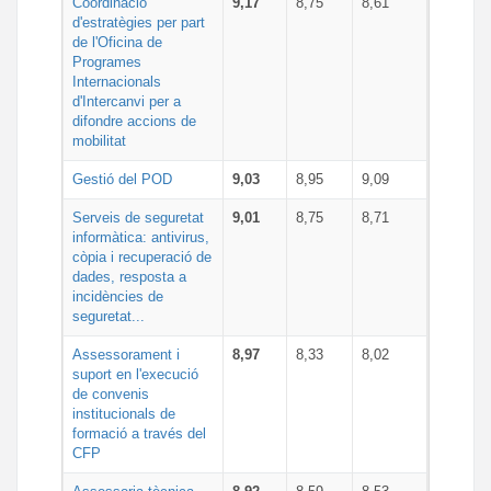
Coordinació
9,17
8,75
8,61
d'estratègies per part
de l'Oficina de
Programes
Internacionals
d'Intercanvi per a
difondre accions de
mobilitat
Gestió del POD
9,03
8,95
9,09
Serveis de seguretat
9,01
8,75
8,71
informàtica: antivirus,
còpia i recuperació de
dades, resposta a
incidències de
seguretat...
Assessorament i
8,97
8,33
8,02
suport en l'execució
de convenis
institucionals de
formació a través del
CFP