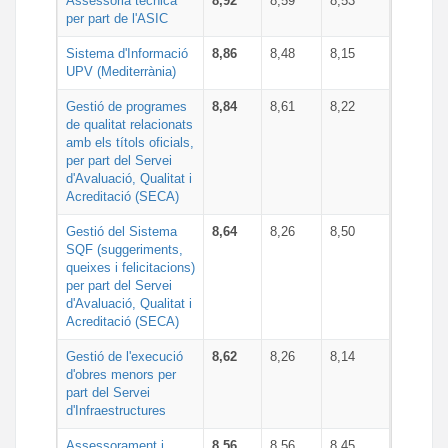
Assessoria tècnica
8,92
8,59
8,53
per part de l'ASIC
Sistema d'Informació
8,86
8,48
8,15
UPV (Mediterrània)
Gestió de programes
8,84
8,61
8,22
de qualitat relacionats
amb els títols oficials,
per part del Servei
d'Avaluació, Qualitat i
Acreditació (SECA)
Gestió del Sistema
8,64
8,26
8,50
SQF (suggeriments,
queixes i felicitacions)
per part del Servei
d'Avaluació, Qualitat i
Acreditació (SECA)
Gestió de l'execució
8,62
8,26
8,14
d'obres menors per
part del Servei
d'Infraestructures
Assessorament i
8,56
8,56
8,45