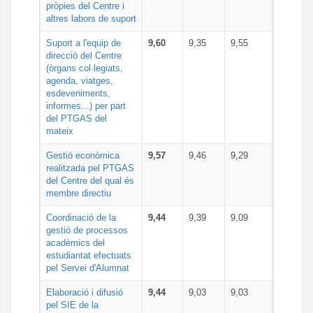
pròpies del Centre i
altres labors de suport
Suport a l'equip de
9,60
9,35
9,55
direcció del Centre
(òrgans col·legiats,
agenda, viatges,
esdeveniments,
informes...) per part
del PTGAS del
mateix
Gestió econòmica
9,57
9,46
9,29
realitzada pel PTGAS
del Centre del qual és
membre directiu
Coordinació de la
9,44
9,39
9,09
gestió de processos
acadèmics del
estudiantat efectuats
pel Servei d'Alumnat
Elaboració i difusió
9,44
9,03
9,03
pel SIE de la