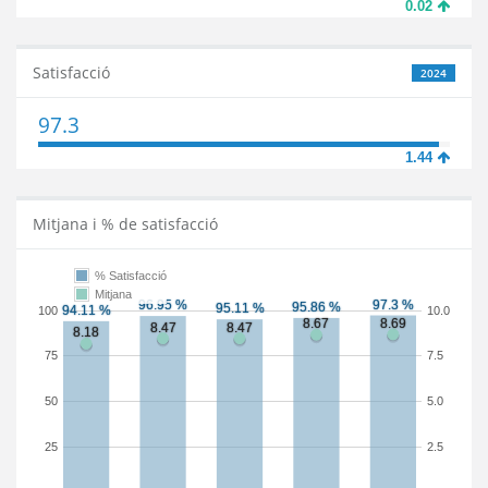
0.02
Satisfacció
2024
97.3
1.44
Mitjana i % de satisfacció
% Satisfacció
Mitjana
100
10.0
75
7.5
50
5.0
25
2.5