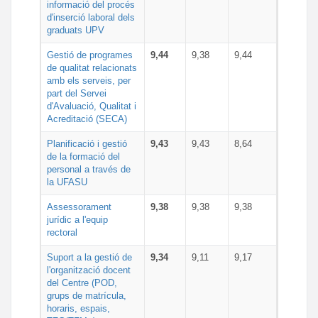
informació del procés
d'inserció laboral dels
graduats UPV
Gestió de programes
9,44
9,38
9,44
de qualitat relacionats
amb els serveis, per
part del Servei
d'Avaluació, Qualitat i
Acreditació (SECA)
Planificació i gestió
9,43
9,43
8,64
de la formació del
personal a través de
la UFASU
Assessorament
9,38
9,38
9,38
jurídic a l'equip
rectoral
Suport a la gestió de
9,34
9,11
9,17
l'organització docent
del Centre (POD,
grups de matrícula,
horaris, espais,