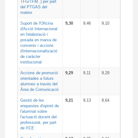
TFG/TFM..) per part
del PTGAS del
mateix
Suport de l'Oficina
9,30
9,46
9,10
d'Acció Internacional
en l'elaboració i
posada en marxa de
convenis i accions
d'internacionalització
de caràcter
institucional
Accions de promoció
9,29
9,11
9,29
orientades a futurs
alumnes a través del
Àrea de Comunicació
Gestió de les
9,21
9,13
8,64
enquestes d'opinió de
l'alumnat sobre
l'actuació docent del
professorat, per part
de l'ICE