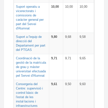
Suport operatiu a
10,00
10,00
10,00
vicerectorats i
comissions de
caràcter general per
part del Servei
d'Alumnat
Suport a l'equip de
9,80
9,68
9,58
direcció del
Departament per part
del PTGAS
Coordinació de la
9,71
9,71
9,65
gestió de la matrícula
de grau y máster
universitari efectuada
pel Servei d'Alumnat
Consergeria del
9,61
9,50
9,60
Centre: supervisió i
control bàsic de
l'estat de les
instal·lacions i
infraestructures