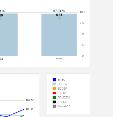
10.0
7.5
5.0
2.5
0.0
24
2025
EREC
EDCEN
EDDEP
DIRINS
ADMCEN
102.50
RESUD
Global CD
100.00