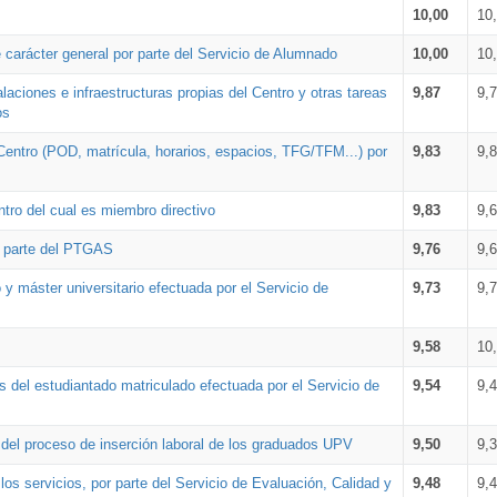
10,00
10
 carácter general por parte del Servicio de Alumnado
10,00
10
alaciones e infraestructuras propias del Centro y otras tareas
9,87
9,
os
Centro (POD, matrícula, horarios, espacios, TFG/TFM...) por
9,83
9,
tro del cual es miembro directivo
9,83
9,
r parte del PTGAS
9,76
9,
 y máster universitario efectuada por el Servicio de
9,73
9,
9,58
10
 del estudiantado matriculado efectuada por el Servicio de
9,54
9,
n del proceso de inserción laboral de los graduados UPV
9,50
9,
os servicios, por parte del Servicio de Evaluación, Calidad y
9,48
9,