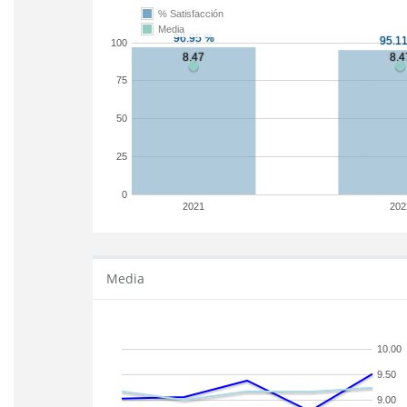
% Satisfacción
Media
100
75
50
25
0
2021
202
Media
10.00
9.50
9.00