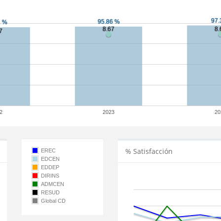
2
2023
20
% Satisfacción
EREC
EDCEN
EDDEP
DIRINS
ADMCEN
RESUD
Global CD