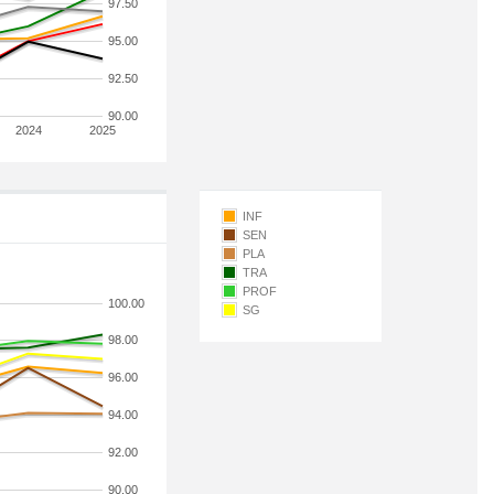
97.50
95.00
92.50
90.00
2024
2025
INF
SEN
PLA
TRA
PROF
100.00
SG
98.00
96.00
94.00
92.00
90.00