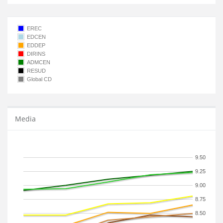
EREC
EDCEN
EDDEP
DIRINS
ADMCEN
RESUD
Global CD
Media
9.50
9.25
9.00
8.75
8.50