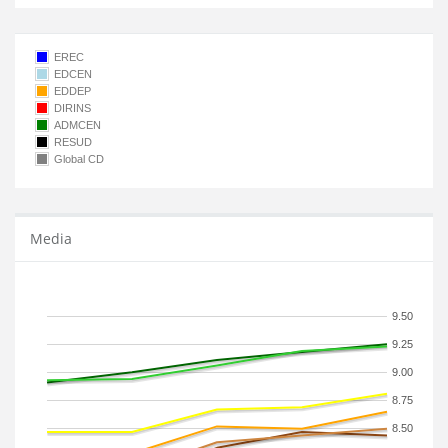
EREC
EDCEN
EDDEP
DIRINS
ADMCEN
RESUD
Global CD
Media
9.50
9.25
9.00
8.75
8.50