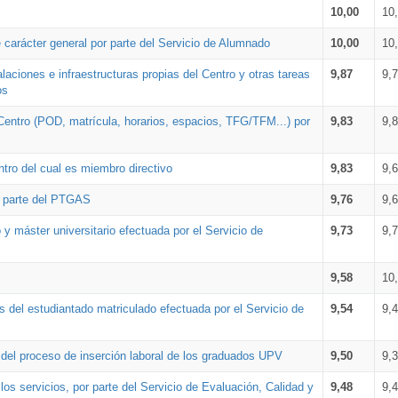
10,00
10
 carácter general por parte del Servicio de Alumnado
10,00
10
alaciones e infraestructuras propias del Centro y otras tareas
9,87
9,
os
Centro (POD, matrícula, horarios, espacios, TFG/TFM...) por
9,83
9,
tro del cual es miembro directivo
9,83
9,
r parte del PTGAS
9,76
9,
 y máster universitario efectuada por el Servicio de
9,73
9,
9,58
10
 del estudiantado matriculado efectuada por el Servicio de
9,54
9,
n del proceso de inserción laboral de los graduados UPV
9,50
9,
os servicios, por parte del Servicio de Evaluación, Calidad y
9,48
9,