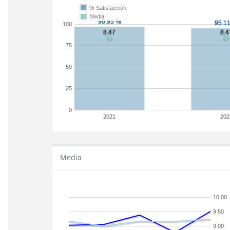
% Satisfacción
Media
100
75
50
25
0
2021
202
Media
10.00
9.50
9.00