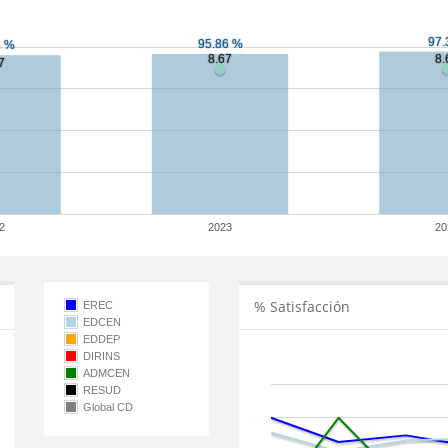
2
2023
20
% Satisfacción
EREC
EDCEN
EDDEP
DIRINS
ADMCEN
RESUD
Global CD