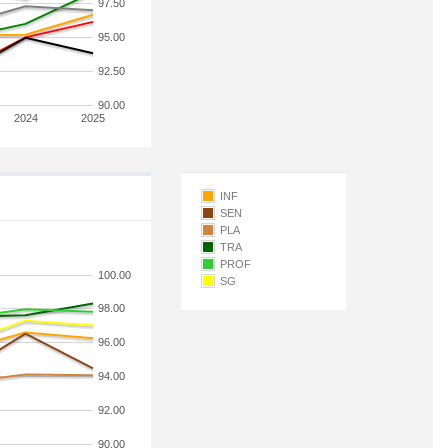
97.50
95.00
92.50
90.00
2024
2025
INF
SEN
PLA
TRA
PROF
100.00
SG
98.00
96.00
94.00
92.00
90.00