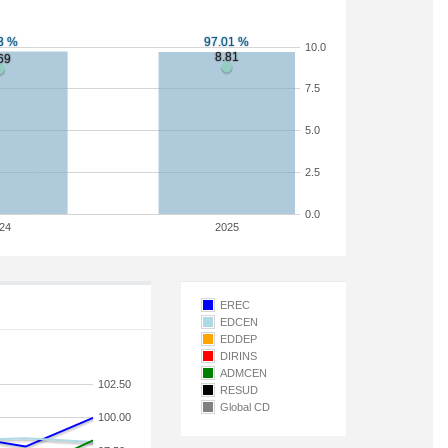
10.0
7.5
5.0
2.5
0.0
24
2025
EREC
EDCEN
EDDEP
DIRINS
ADMCEN
102.50
RESUD
Global CD
100.00