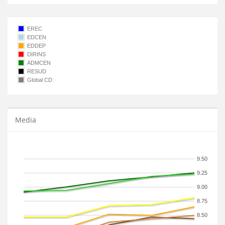
EREC
EDCEN
EDDEP
DIRINS
ADMCEN
RESUD
Global CD
Media
9.50
9.25
9.00
8.75
8.50