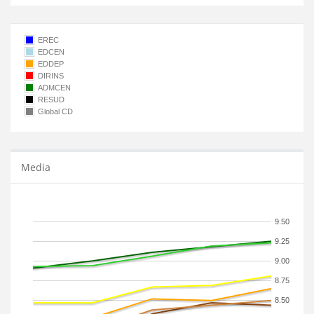
EREC
EDCEN
EDDEP
DIRINS
ADMCEN
RESUD
Global CD
Media
9.50
9.25
9.00
8.75
8.50